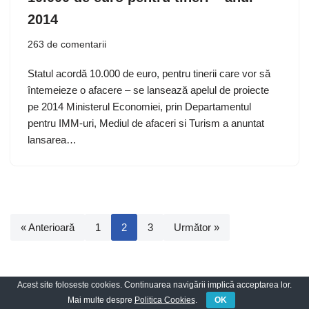
2014
263 de comentarii
Statul acordă 10.000 de euro, pentru tinerii care vor să
întemeieze o afacere – se lansează apelul de proiecte
pe 2014 Ministerul Economiei, prin Departamentul
pentru IMM-uri, Mediul de afaceri si Turism a anuntat
lansarea…
« Anterioară
1
2
3
Următor »
Acest site foloseste cookies. Continuarea navigării implică acceptarea lor.
Neve
| Propulsată de
WordPress
Mai multe despre
Politica Cookies
.
OK