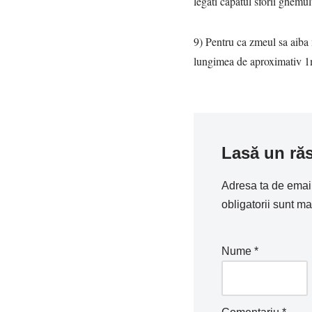
legati capatul sforii ghemul
9) Pentru ca zmeul sa aiba m
lungimea de aproximativ 1m 
Lasă un ră
Adresa ta de email 
obligatorii sunt m
Nume
*