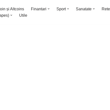
oin și Altcoins
Finantari
Sport
Sanatate
Rete
apes)
Utile