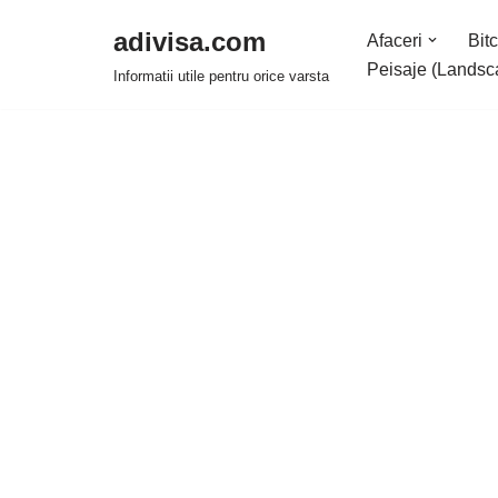
adivisa.com
Afaceri
Bitc
Sari
Peisaje (Landsc
Informatii utile pentru orice varsta
la
conținut