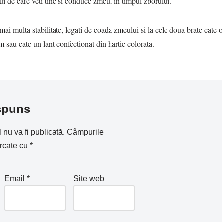
ui de care veti tine si conduce zmeul in timpul zborului.
ai multa stabilitate, legati de coada zmeului si la cele doua brate cate 
sau cate un lant confectionat din hartie colorata.
spuns
nu va fi publicată.
Câmpurile
arcate cu
*
Email
*
Site web