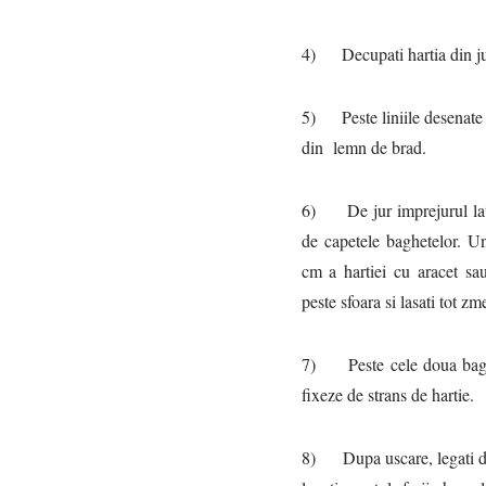
4) Decupati hartia din jur
5) Peste liniile desenate al
din lemn de brad.
6) De jur imprejurul latur
de capetele baghetelor. U
cm a hartiei cu aracet sau
peste sfoara si lasati tot zm
7) Peste cele doua baghe
fixeze de strans de hartie.
8) Dupa uscare, legati de 