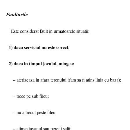
Faulturile
Este considerat fault in urmatoarele situatii:
1) daca serviciul nu este corect;
2) daca in timpul jocului, mingea:
– aterizeaza in afara terenului (fara sa fi atins linia cu baza);
– trece pe sub fileu;
– nu a trecut peste fileu
– atinge tavanul sau peretii salii;