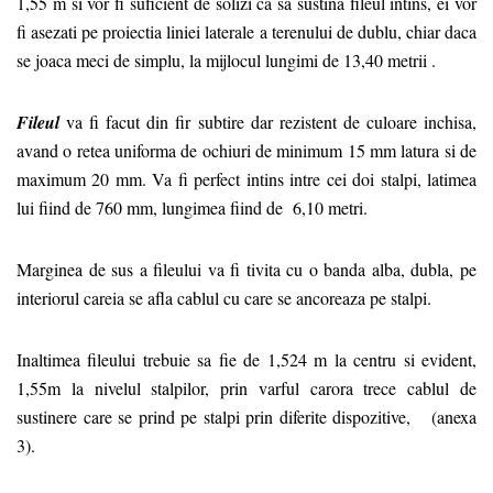
1,55 m si vor fi suficient de solizi ca sa sustina fileul intins, ei vor
fi asezati pe proiectia liniei laterale a terenului de dublu, chiar daca
se joaca meci de simplu, la mijlocul lungimi de 13,40 metrii .
Fileul
va fi facut din fir subtire dar rezistent de culoare inchisa,
avand o retea uniforma de ochiuri de minimum 15 mm latura si de
maximum 20 mm. Va fi perfect intins intre cei doi stalpi, latimea
lui fiind de 760 mm, lungimea fiind de 6,10 metri.
Marginea de sus a fileului va fi tivita cu o banda alba, dubla, pe
interiorul careia se afla cablul cu care se ancoreaza pe stalpi.
Inaltimea fileului trebuie sa fie de 1,524 m la centru si evident,
1,55m la nivelul stalpilor, prin varful carora trece cablul de
sustinere care se prind pe stalpi prin diferite dispozitive, (anexa
3).