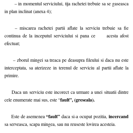
– in momentul serviciului, tija rachetei trebuie sa se gaseasca
in plan inclinat (anexa 4);
– miscarea rachetei partii aflate la serviciu trebuie sa fie
continua de la inceputul serviciului si pana ce
acesta afost
efectuat;
– zborul mingei sa treaca pe deasupra fileului si daca nu este
interceptata, sa aterizeze in terenul de serviciu al partii aflate la
primire.
Daca un serviciu este incorect ca urmare a unei situatii dintre
fault”, (greseala).
cele enumerate mai sus, este “
“fault”
incercand
Este de asemenea
daca si-a ocupat pozitia,
sa serveasca, scapa mingea, sau nu reuseste lovirea acesteia.