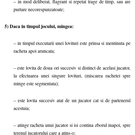
– in mod deliberat, flagrant si repetat trage de timp, sau are
purtare necorespunzatoate;
5) Daca in timpul jocului, mingea:
– in timpul executarii unei lovituri este prinsa si mentinuta pe
racheta apoi aruncata;
– este lovita de doua ori succesiv si distinct de acelasi jucator,
la efectuarea unei singure lovituri, (miscarea rachetei spre
minge este segmentata);
– este lovita succesiv atat de un jucator cat si de partenerul
acestuia;
– atinge racheta unui jucator si isi contina zborul inapoi, spre
terenul jucatorului care a atins-o;