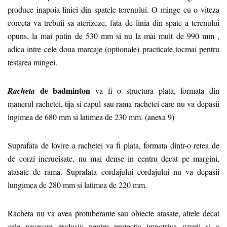
produce inapoia liniei din spatele terenului. O minge cu o viteza
corecta va trebuii sa aterizeze, fata de linia din spate a terenului
opuns, la mai putin de 530 mm si nu la mai mult de 990 mm ,
adica intre cele doua marcaje (optionale) practicate tocmai pentru
testarea mingei.
de badminton
Racheta
va fi o structura plata, formata din
manerul rachetei, tija si capul sau rama rachetei care nu va depasii
lngimea de 680 mm si latimea de 230 mm. (anexa 9)
Suprafata de lovire a rachetei va fi plata, formata dintr-o retea de
de corzi incrucisate, nu mai dense in centru decat pe margini,
atasate de rama. Suprafata cordajului cordajului nu va depasii
lungimea de 280 mm si latimea de 220 mm.
Racheta nu va avea protuberante sau obiecte atasate, altele decat
cele necesare exclusiv pentru protectia impotriva uzurii si a