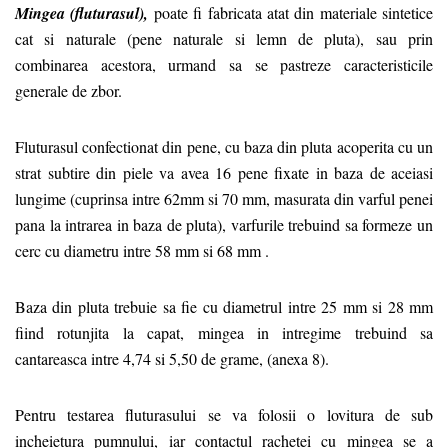
Mingea (fluturasul),
poate fi fabricata atat din materiale sintetice
cat si naturale (pene naturale si lemn de pluta), sau prin
combinarea acestora, urmand sa se pastreze caracteristicile
generale de zbor.
Fluturasul confectionat din pene, cu baza din pluta acoperita cu un
strat subtire din piele va avea 16 pene fixate in baza de aceiasi
lungime (cuprinsa intre 62mm si 70 mm, masurata din varful penei
pana la intrarea in baza de pluta), varfurile trebuind sa formeze un
cerc cu diametru intre 58 mm si 68 mm .
Baza din pluta trebuie sa fie cu diametrul intre 25 mm si 28 mm
fiind rotunjita la capat, mingea in intregime trebuind sa
cantareasca intre 4,74 si 5,50 de grame, (anexa 8).
Pentru testarea fluturasului se va folosii o lovitura de sub
incheietura pumnului, iar contactul rachetei cu mingea se a