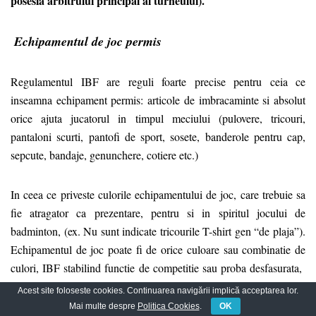
posesia arbitrului principal al turneului).
Echipamentul de joc permis
Regulamentul IBF are reguli foarte precise pentru ceia ce
inseamna echipament permis: articole de imbracaminte si absolut
orice ajuta jucatorul in timpul meciului (pulovere, tricouri,
pantaloni scurti, pantofi de sport, sosete, banderole pentru cap,
sepcute, bandaje, genunchere, cotiere etc.)
In ceea ce priveste culorile echipamentului de joc, care trebuie sa
fie atragator ca prezentare, pentru si in spiritul jocului de
badminton, (ex. Nu sunt indicate tricourile T-shirt gen “de plaja”).
Echipamentul de joc poate fi de orice culoare sau combinatie de
culori, IBF stabilind functie de competitie sau proba desfasurata,
reguli speciale de respectat cu privire la culoare, reclame, desen,
Acest site foloseste cookies. Continuarea navigării implică acceptarea lor.
dimensiunile si forma inscrisurilor etc.) .
Mai multe despre
Politica Cookies
.
OK