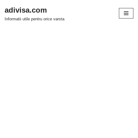
adivisa.com
Sari
Informatii utile pentru orice varsta
la
conținut