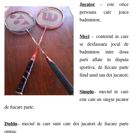
Jucator
– este orice
persoana care joaca
badminton;
Meci
– contextul in care
se desfasoara jocul de
badminton intre doua
parti aflate in disputa
sportiva, de fiecare parte
fiind unul sau doi jucatori;
Simplu
– meciul in care
este cate un singur jucator
de fiacare parte;
Dublu
– meciul in care sunt cate doi jucatori de fiacare parte
opusa;