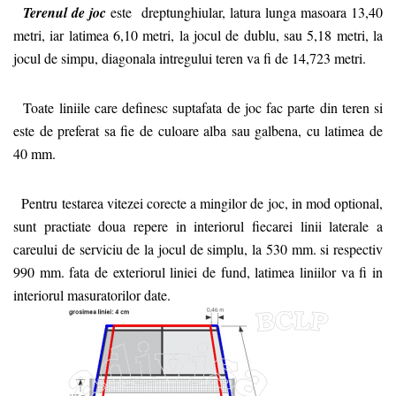
Terenul de joc
este dreptunghiular, latura lunga masoara 13,40
metri, iar latimea 6,10 metri, la jocul de dublu, sau 5,18 metri, la
jocul de simpu, diagonala intregului teren va fi de 14,723 metri.
Toate liniile care definesc suptafata de joc fac parte din teren si
este de preferat sa fie de culoare alba sau galbena, cu latimea de
40 mm.
Pentru testarea vitezei corecte a mingilor de joc, in mod optional,
sunt practiate doua repere in interiorul fiecarei linii laterale a
careului de serviciu de la jocul de simplu, la 530 mm. si respectiv
990 mm. fata de exteriorul liniei de fund, latimea liniilor va fi in
interiorul masuratorilor date.