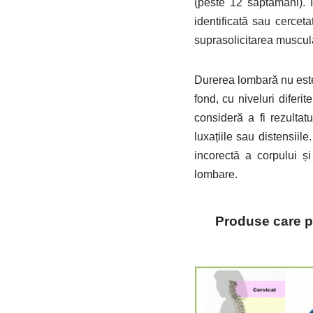
(peste 12 săptămâni). 
identificată sau cerce
suprasolicitarea muscula
Durerea lombară nu este
fond, cu niveluri diferi
consideră a fi rezultat
luxațiile sau distensiile
incorectă a corpului ș
lombare.
Produse care po