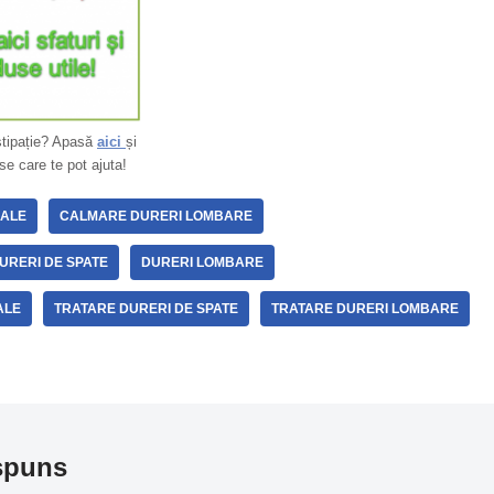
stipație? Apasă
aici
și
se care te pot ajuta!
CALE
CALMARE DURERI LOMBARE
URERI DE SPATE
DURERI LOMBARE
ALE
TRATARE DURERI DE SPATE
TRATARE DURERI LOMBARE
spuns