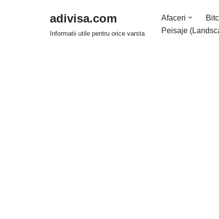
adivisa.com
Afaceri
Bitc
Sari
Peisaje (Landsc
Informatii utile pentru orice varsta
la
conținut