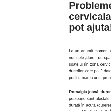
Probleme
cervical
pot ajuta
La un anumit moment di
numitele „dureri de spat
spatelui (în zona cervic
durerilor, care pot fi da
pot fi urmarea unor prob
Dorsalgia joasă
,
durer
persoane sunt afectate 
durată în acută (durer