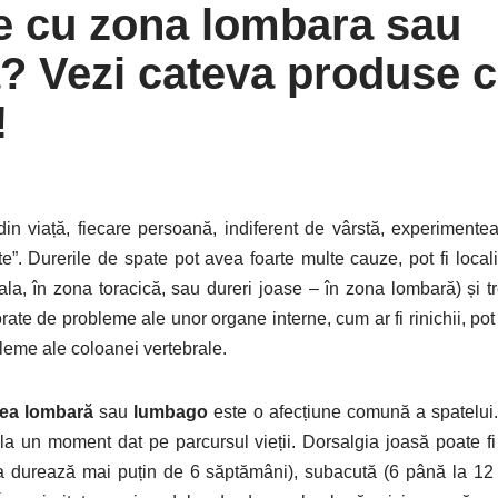
 cu zona lombara sau
a? Vezi cateva produse c
!
n viață, fiecare persoană, indiferent de vârstă, experimentea
e”. Durerile de spate pot avea foarte multe cauze, pot fi locali
ala, în zona toracică, sau dureri joase – în zona lombară) și t
torate de probleme ale unor organe interne, cum ar fi rinichii, p
leme ale coloanei vertebrale.
ea lombară
sau
lumbago
este o afecțiune comună a spatelui.
la un moment dat pe parcursul vieții. Dorsalgia joasă poate fi c
ea durează mai puțin de 6 săptămâni), subacută (6 până la 12