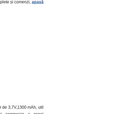
mplete și comenzi,
apasă
r de 3,7V,1300 mAh, util