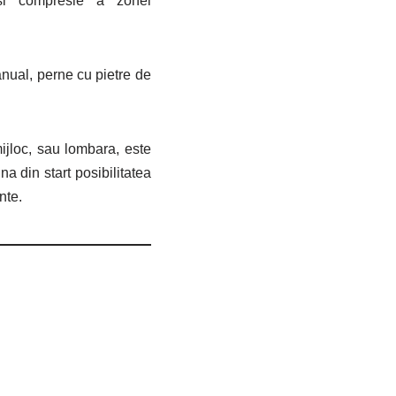
 și compresie a zonei
nual, perne cu pietre de
mijloc, sau lombara, este
na din start posibilitatea
nte.