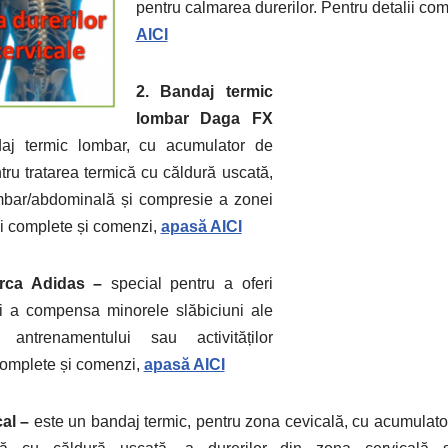
pentru calmarea durerilor. Pentru detalii co
AICI
2. Bandaj termic
lombar Daga FX
aj termic lombar, cu acumulator de
tru tratarea termică cu căldură uscată,
ombar/abdominală și compresie a zonei
ii complete și comenzi,
apasă AICI
rca Adidas –
special pentru a oferi
i a compensa minorele slăbiciuni ale
 antrenamentului sau activităților
 complete și comenzi,
apasă AICI
al –
este un bandaj termic, pentru zona cevicală, cu acumulato