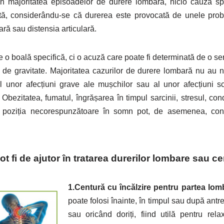
În majoritatea episoadelor de durere lombară, nicio cauză sp
tată, considerându-se că durerea este provocată de unele p
ră sau distensia articulară.
 o boală specifică, ci o acuză care poate fi determinată de o se
te de gravitate. Majoritatea cazurilor de durere lombară nu au 
ul unor afecțiuni grave ale mușchilor sau al unor afecțiuni 
. Obezitatea, fumatul, îngrășarea în timpul sarcinii, stresul, cond
i poziția necorespunzătoare în somn pot, de asemenea, contri
t fi de ajutor în tratarea durerilor lombare sau ce
1.Centură cu încălzire pentru partea lo
poate folosi înainte, în timpul sau după antre
sau oricând doriți, fiind utilă pentru rel