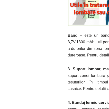
Band –
este un band
3,7V,1300 mAh, util pen
a durerilor din zona l
dureroase. Pentru detal
3.
Suport lombar, ma
suport zonei lombare ș
țesuturilor în timpul
casnice. Pentru detalii
4. Bandaj termic cervic