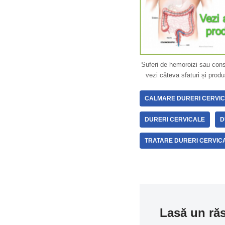
Suferi de hemoroizi sau con
vezi câteva sfaturi și produ
CALMARE DURERI CERVI
DURERI CERVICALE
D
TRATARE DURERI CERVIC
Lasă un ră