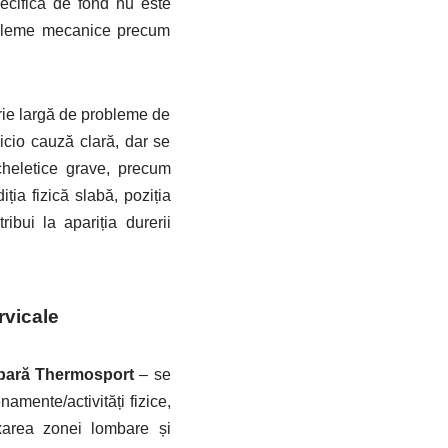
ecifică de fond nu este
robleme mecanice precum
rie largă de probleme de
nicio cauză clară, dar se
scheletice grave, precum
iția fizică slabă, poziția
bui la apariția durerii
rvicale
mbară Thermosport
– se
namente/activități fizice,
axarea zonei lombare și