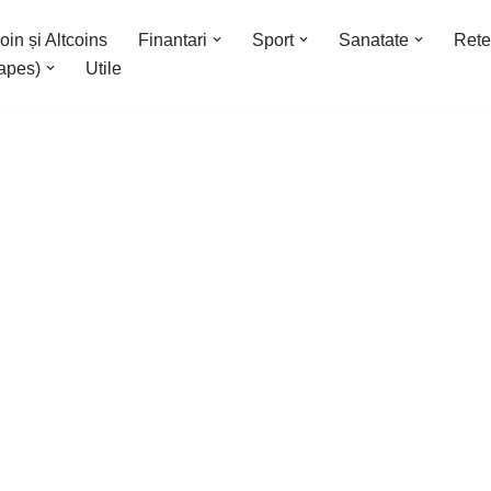
oin și Altcoins
Finantari
Sport
Sanatate
Rete
apes)
Utile