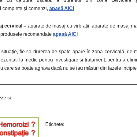
ică cu căldură uscată, a durerilor din zona cervicală
ii complete și comenzi,
apasă AICI
j cervical –
aparate de masaj cu virbrații, aparate de masaj ma
ea produsele recomandate
apasă AICI
 situație, fie ca durerea de spate apare în zona cervicală, de 
ezentați la medic pentru investigare și tratament, pentru a elimi
u care se poate agrava dacă nu se iau măsuri din fazele incipie
ze și:
Etichete: