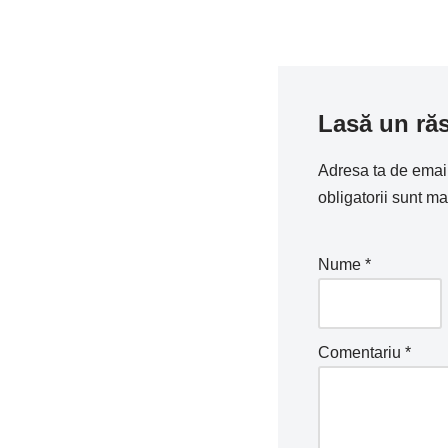
Lasă un ră
Adresa ta de email 
obligatorii sunt m
Nume
*
Comentariu
*