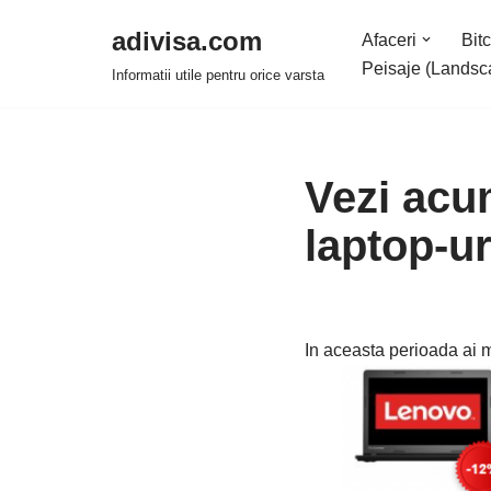
adivisa.com
Afaceri
Bitc
Sari
Peisaje (Landsc
Informatii utile pentru orice varsta
la
conținut
Vezi acum
laptop-ur
In aceasta perioada ai ma