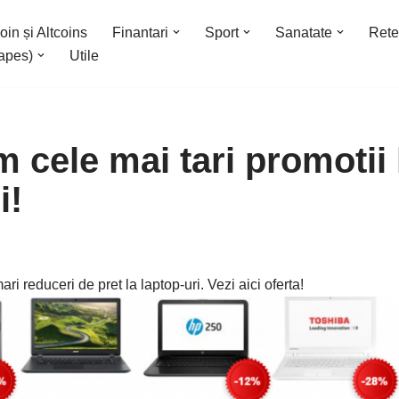
oin și Altcoins
Finantari
Sport
Sanatate
Rete
apes)
Utile
 cele mai tari promotii 
i!
ri reduceri de pret la laptop-uri. Vezi aici oferta!