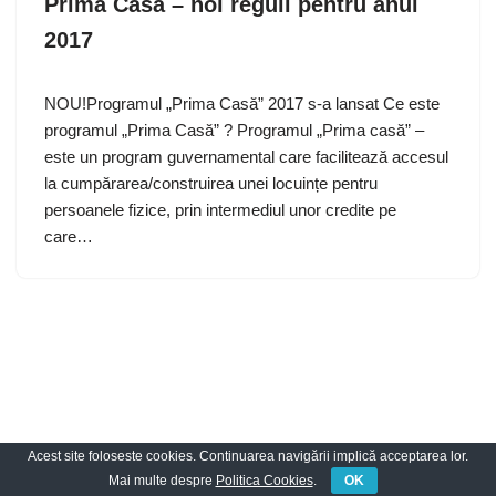
Prima Casă – noi reguli pentru anul
2017
NOU!Programul „Prima Casă” 2017 s-a lansat Ce este
programul „Prima Casă” ? Programul „Prima casă” –
este un program guvernamental care facilitează accesul
la cumpărarea/construirea unei locuințe pentru
persoanele fizice, prin intermediul unor credite pe
care…
Acest site foloseste cookies. Continuarea navigării implică acceptarea lor.
Neve
| Propulsată de
WordPress
Mai multe despre
Politica Cookies
.
OK