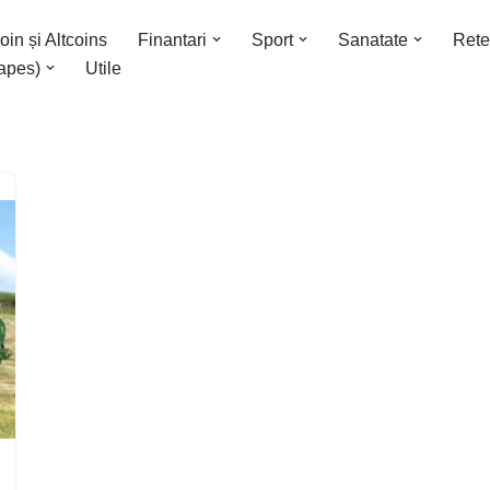
oin și Altcoins
Finantari
Sport
Sanatate
Rete
apes)
Utile