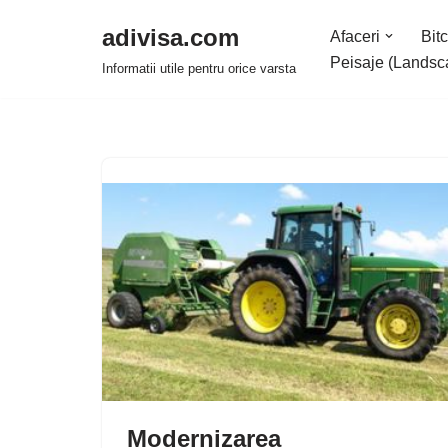
adivisa.com
Afaceri
Bitc
Sari
Peisaje (Landsc
Informatii utile pentru orice varsta
la
conținut
Modernizarea