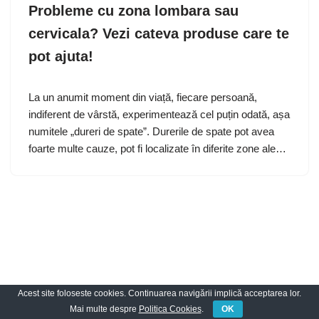
Probleme cu zona lombara sau
cervicala? Vezi cateva produse care te
pot ajuta!
La un anumit moment din viață, fiecare persoană,
indiferent de vârstă, experimentează cel puțin odată, așa
numitele „dureri de spate”. Durerile de spate pot avea
foarte multe cauze, pot fi localizate în diferite zone ale…
Acest site foloseste cookies. Continuarea navigării implică acceptarea lor.
Neve
| Propulsată de
WordPress
Mai multe despre
Politica Cookies
.
OK