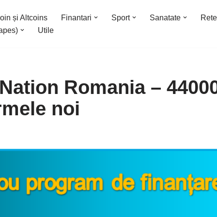
oin și Altcoins
Finantari
Sport
Sanatate
Rete
apes)
Utile
 Nation Romania – 4400
rmele noi