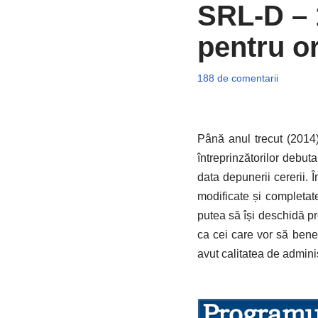
SRL-D – 
pentru or
188 de comentarii
Până anul trecut (2014)
întreprinzătorilor debuta
data depunerii cererii.
modificate și completat
putea să își deschidă pr
ca cei care vor să benefi
avut calitatea de adminis