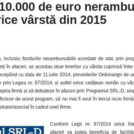
10.000 de euro nerambur
ice vârstă din 2015
, inclusiv, fondurile nerambursabile acordate de stat, prin p
nți în afaceri, se acordau doar tinerilor cu vârsta cuprinsă între
 Începând cu data de 11.iulie 2014, prevederile Ordonanţei de ur
e prin Legea nr. 97/2014, și astfel orice cetățean român cu vâ
opria firmă și să debuteze în afaceri prin Programul SRL-D, sin
cieze de acest program, să nu mai fi avut în trecut nicio firmă î
trator/asociat în cadrul unei firme.
Conform Legii nr. 97/2014 orice într
afaceri va putea beneficia de facilităţ