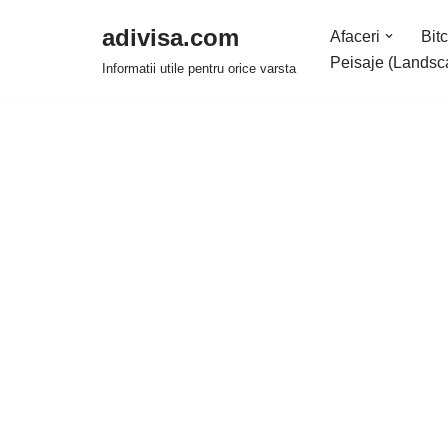
adivisa.com
Afaceri
Bitc
Sari
Peisaje (Landsc
Informatii utile pentru orice varsta
la
conținut