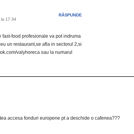
RĂSPUNDE
la 17:34
je fast-food profesionale va pot indruma
eu un restaurant,se afla in sectorul 2,si
book.com/valyhoreca sau la numarul
tea accesa fonduri europene pt a deschide o cafenea???