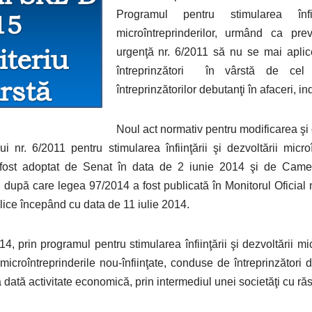
Programul pentru stimularea înfii
microîntreprinderilor, urmând ca pre
urgenţă nr. 6/2011 să nu se mai aplice
întreprinzători în vârstă de ce
întreprinzătorilor debutanţi în afaceri, in
Noul act normativ pentru modificarea ş
 nr. 6/2011 pentru stimularea înfiinţării şi dezvoltării microî
i a fost adoptat de Senat în data de 2 iunie 2014 şi de Cam
e, după care legea 97/2014 a fost publicată în Monitorul Oficial
lice începând cu data de 11 iulie 2014.
4, prin programul pentru stimularea înfiinţării şi dezvoltării mic
 microîntreprinderile nou-înfiinţate, conduse de întreprinzători 
dată activitate economică, prin intermediul unei societăţi cu răs