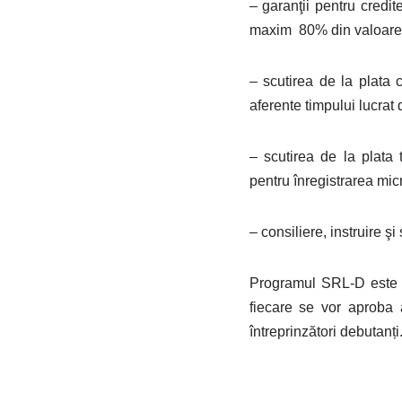
– garanţii pentru credit
maxim 80% din valoarea c
– scutirea de la plata co
aferente timpului lucrat 
– scutirea de la plata t
pentru înregistrarea micr
– consiliere, instruire şi 
Programul SRL-D este u
fiecare se vor aproba 
întreprinzători debutanți