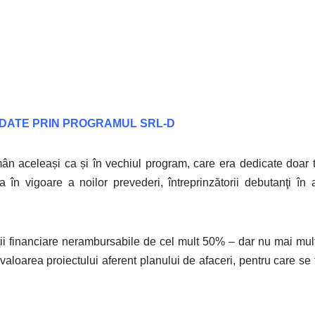
RDATE PRIN PROGRAMUL SRL-D
mân aceleași ca și în vechiul program, care era dedicate doar t
ea în vigoare a noilor prevederi, întreprinzătorii debutanţi în 
ii financiare nerambursabile de cel mult 50% – dar nu mai mu
n valoarea proiectului aferent planului de afaceri, pentru care s