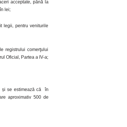
faceri acceptate, până la
n lei;
t legii, pentru veniturile
le registrului comerţului
ul Oficial, Partea a IV-a;
, și se estimează că în
țare aproximativ 500 de