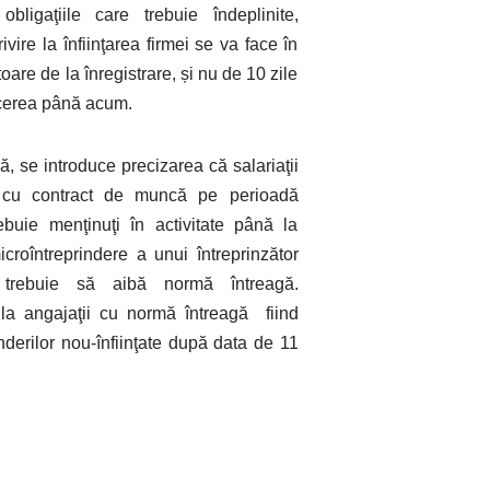
bligaţiile care trebuie îndeplinite,
rivire la înfiinţarea firmei se va face în
toare de la înregistrare, și nu de 10 zile
 cerea până acum.
ă, se introduce precizarea că salariaţii
i cu contract de muncă pe perioadă
ebuie menţinuţi în activitate până la
icroîntreprindere a unui întreprinzător
 trebuie să aibă normă întreagă.
 la angajaţii cu normă întreagă fiind
nderilor nou-înfiinţate după data de 11