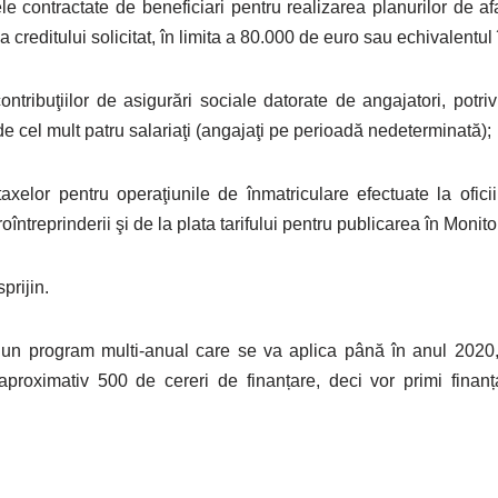
ele contractate de beneficiari pentru realizarea planurilor de a
reditului solicitat, în limita a 80.000 de euro sau echivalentul î
ntribuţiilor de asigurări sociale datorate de angajatori, potrivi
de cel mult patru salariaţi (angajaţi pe perioadă nedeterminată);
axelor pentru operaţiunile de înmatriculare efectuate la oficii
oîntreprinderii şi de la plata tarifului pentru publicarea în Monitor
sprijin.
n program multi-anual care se va aplica până în anul 2020
aproximativ 500 de cereri de finanțare, deci vor primi finan
.