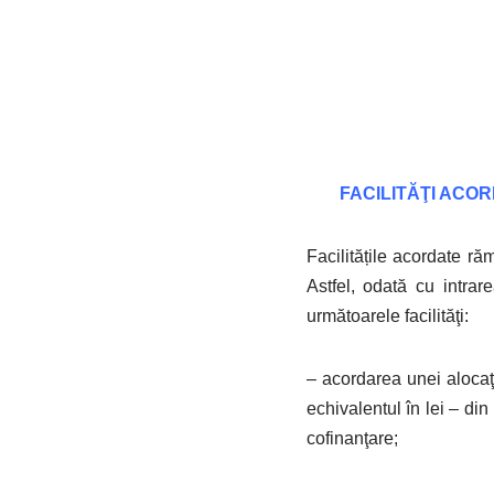
FACILITĂŢI ACO
Facilitățile acordate ră
Astfel, odată cu intrar
următoarele facilităţi:
– acordarea unei alocaţ
echivalentul în lei – di
cofinanţare;