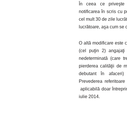
În ceea ce priveşte o
notificarea în scris cu p
cel mult 30 de zile lucră
lucrătoare, aşa cum se
O altă modificare este c
(cel puţin 2) angajaţ
nedeterminată (care tr
pierderea calităţii de m
debutant în afaceri)
Prevederea referitoare
aplicabilă doar întrepri
iulie 2014.