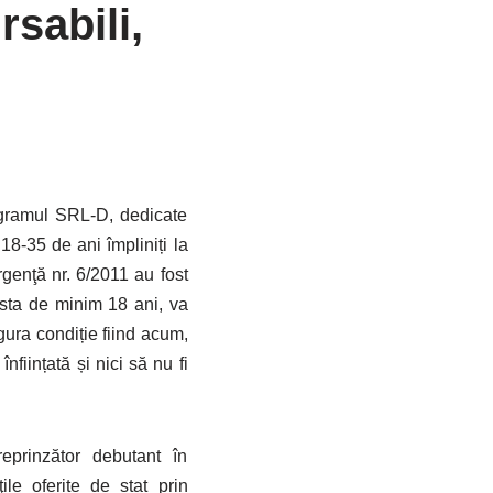
sabili,
rogramul SRL-D, dedicate
 18-35 de ani împliniți la
genţă nr. 6/2011 au fost
rsta de minim 18 ani, va
gura condiție fiind acum,
nființată și nici să nu fi
eprinzător debutant în
ile oferite de stat prin