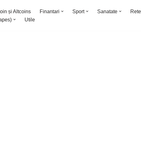
oin și Altcoins
Finantari
Sport
Sanatate
Rete
apes)
Utile