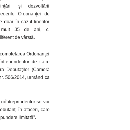
nţării şi dezvoltării
vederile Ordonanţei de
 doar în cazul tinerilor
l mult 35 de ani, ci
diferent de vârstă.
i completarea Ordonanţei
ntreprinderilor de către
era Deputaţilor (Cameră
 nr. 506/2014, urmând ca
roîntreprinderilor se vor
debutanţi în afaceri, care
pundere limitată”.