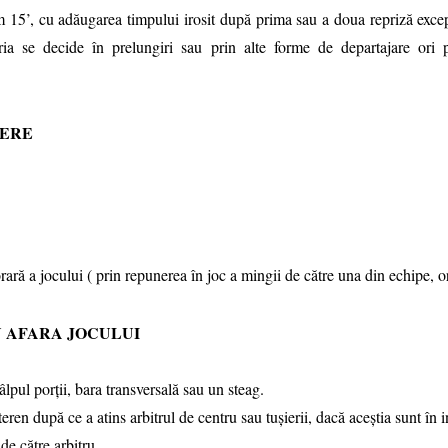
15’, cu adăugarea timpului irosit după prima sau a doua repriză excep
oria se decide în prelungiri sau prin alte forme de departajare ori 
PERE
t
ară a jocului ( prin repunerea în joc a mingii de către una din echipe, o
N AFARA JOCULUI
pul porţii, bara transversală sau un steag.
en după ce a atins arbitrul de centru sau tuşierii, dacă aceştia sunt în in
de către arbitru.