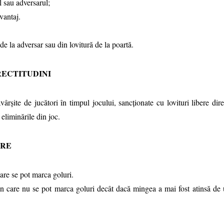
 sau adversarul;
vantaj.
la adversar sau din lovitură de la poartă.
ECTITUDINI
ârşite de jucători în timpul jocului, sancţionate cu lovituri libere dire
eliminările din joc.
ERE
care se pot marca goluri.
din care nu se pot marca goluri decât dacă mingea a mai fost atinsă de u