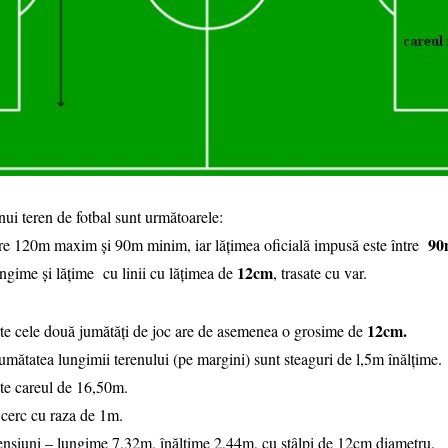
nui teren de fotbal sunt următoarele:
90
tre 120m maxim şi 90m minim, iar lăţimea oficială impusă este între
12cm
ungime şi lăţime cu linii cu lăţimea de
, trasate cu var.
12cm.
arte cele două jumătăţi de joc are de asemenea o grosime de
 jumătatea lungimii terenului (pe margini) sunt steaguri de l,5m înălţime.
te careul de 16,50m.
e cerc cu raza de 1m.
ensiuni – lungime 7,32m, înălţime 2,44m, cu stâlpi de 12cm diametru.