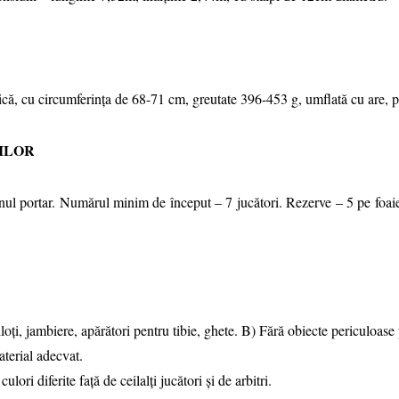
rică, cu circumferinţa de 68-71 cm, greutate 396-453 g, umflată cu are, 
ILOR
unul portar. Numărul minim de început – 7 jucători. Rezerve – 5 pe foaie,
loţi, jambiere, apărători pentru tibie, ghete. B) Fără obiecte periculoase p
aterial adecvat.
culori diferite faţă de ceilalţi jucători şi de arbitri.