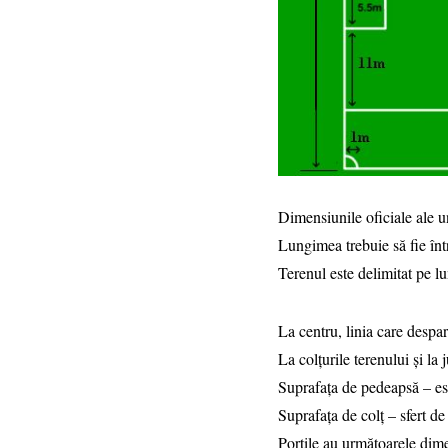
Dimensiunile oficiale ale u
Lungimea trebuie să fie în
Terenul este delimitat pe l
La centru, linia care desp
La colţurile terenului şi la
Suprafaţa de pedeapsă – es
Suprafaţa de colţ – sfert d
Porţile au următoarele dim