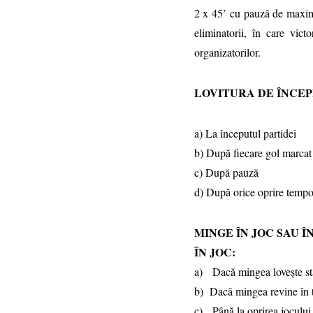
2 x 45’ cu pauză de maxim 
eliminatorii, în care vict
organizatorilor.
LOVITURA DE ÎNCE
a) La începutul partidei
b) După fiecare gol marca
c) După pauză
d) După orice oprire tempor
MINGE ÎN JOC SAU Î
ÎN JOC:
a) Dacă mingea loveşte stâl
b) Dacă mingea revine în ter
c) Până la oprirea jocului 