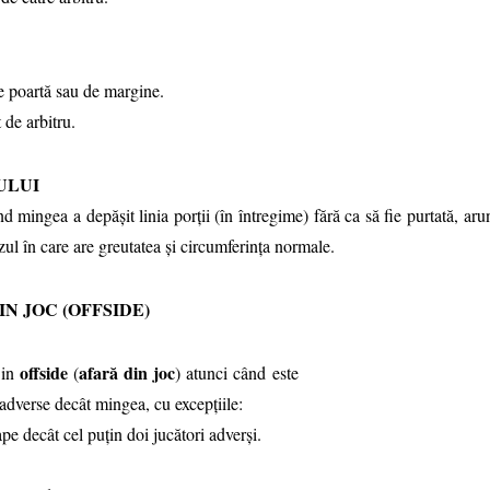
 poartă sau de margine.
de arbitru.
LUI
d mingea a depăşit linia porţii (în întregime) fără ca să fie purtată, ar
azul în care are greutatea şi circumferinţa normale.
N JOC (OFFSIDE)
offside
afară din joc
 in
(
) atunci când este
 adverse decât mingea, cu excepţiile:
 decât cel puţin doi jucători adverşi.