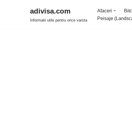
adivisa.com
Afaceri
Bitc
Sari
Peisaje (Landsc
Informatii utile pentru orice varsta
la
conținut