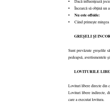
• Dacă influenţează jocul
• Încearcă să obţină un a
Nu este offside:
•
• Când primeşte mingea de 
GREŞELI ŞI INCOR
Sunt prevăzute greşelile săv
pedeapsă, avertismentele şi 
LOVITURILE LIB
Lovituri libere directe din 
Lovituri libere indirecte, 
care a executat lovitura.