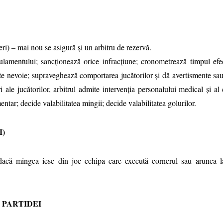
ieri) – mai nou se asigură şi un arbitru de rezervă.
lamentului; sancţionează orice infracţiune; cronometrează timpul efect
ste nevoie; supraveghează comportarea jucătorilor şi dă avertismente sau
i ale jucătorilor, arbitrul admite intervenţia personalului medical şi al
entar; decide valabilitatea mingii; decide valabilitatea golurilor.
I)
acă mingea iese din joc echipa care execută cornerul sau arunca l
 PARTIDEI