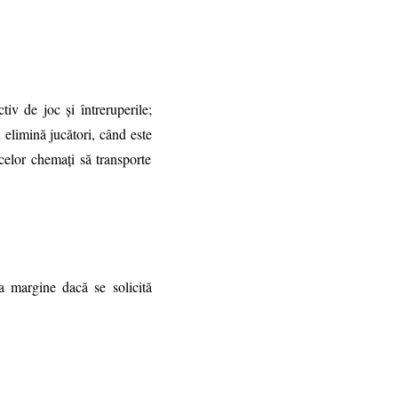
iv de joc şi întreruperile;
 elimină jucători, când este
 celor chemaţi să transporte
a margine dacă se solicită