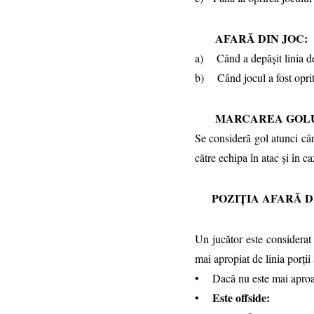
AFARĂ DIN JOC:
a) Când a depăşit linia de
b) Când jocul a fost oprit 
MARCAREA GOLU
Se consideră gol atunci cân
către echipa în atac şi în c
POZIŢIA AFARĂ DI
Un jucător este considerat
mai apropiat de linia porţii
• Dacă nu este mai aproape
Este offside:
•