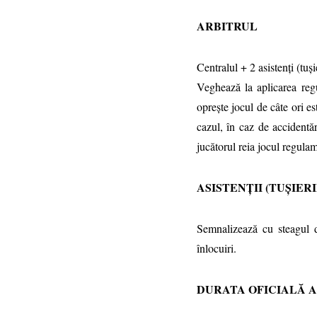
ARBITRUL
Centralul + 2 asistenţi (tuş
Veghează la aplicarea regu
opreşte jocul de câte ori e
cazul, în caz de accidentăr
jucătorul reia jocul regulam
ASISTENŢII (TUŞIERI
Semnalizează cu steagul d
înlocuiri.
DURATA OFICIALĂ A