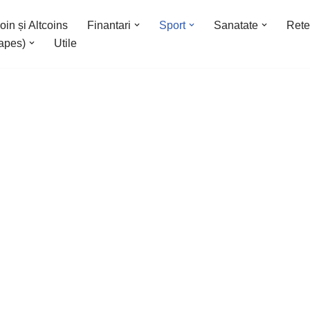
oin și Altcoins
Finantari
Sport
Sanatate
Rete
apes)
Utile