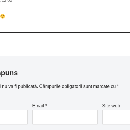
a 12:02
spuns
nu va fi publicată.
Câmpurile obligatorii sunt marcate cu
*
Email
*
Site web