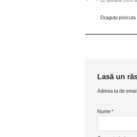
22 ianuarie 2020 l
Draguta pisicuta
Lasă un ră
Adresa ta de email 
Nume
*