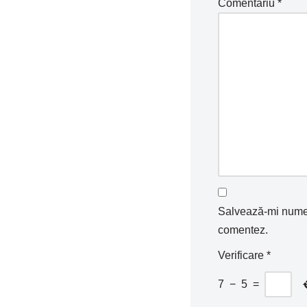
Comentariu
*
Salvează-mi numele
comentez.
Verificare
*
7
−
5
=