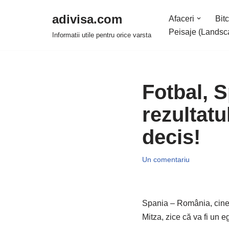
adivisa.com
Afaceri
Bitc
Sari
Peisaje (Landsc
Informatii utile pentru orice varsta
la
conținut
Fotbal, S
rezultatu
decis!
Un comentariu
Spania – România, cine 
Mitza, zice că va fi un e