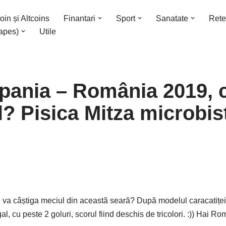
oin și Altcoins
Finantari
Sport
Sanatate
Rete
apes)
Utile
pania – România 2019, c
l? Pisica Mitza microbis
va câștiga meciul din această seară? După modelul caracatiței 
gal, cu peste 2 goluri, scorul fiind deschis de tricolori. :)) Hai R