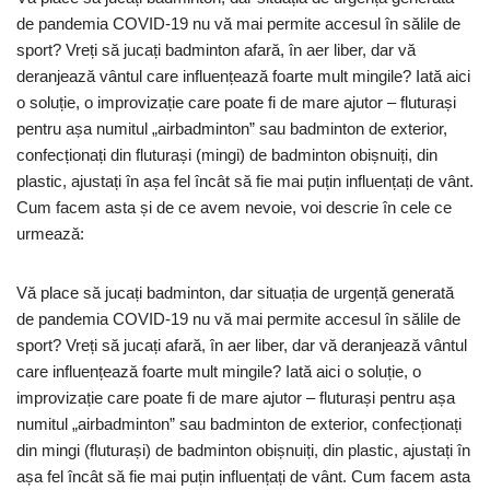
de pandemia COVID-19 nu vă mai permite accesul în sălile de
sport? Vreți să jucați badminton afară, în aer liber, dar vă
deranjează vântul care influențează foarte mult mingile? Iată aici
o soluție, o improvizație care poate fi de mare ajutor – fluturași
pentru așa numitul „airbadminton” sau badminton de exterior,
confecționați din fluturași (mingi) de badminton obișnuiți, din
plastic, ajustați în așa fel încât să fie mai puțin influențați de vânt.
Cum facem asta și de ce avem nevoie, voi descrie în cele ce
urmează:
Vă place să jucați badminton, dar situația de urgență generată
de pandemia COVID-19 nu vă mai permite accesul în sălile de
sport? Vreți să jucați afară, în aer liber, dar vă deranjează vântul
care influențează foarte mult mingile? Iată aici o soluție, o
improvizație care poate fi de mare ajutor – fluturași pentru așa
numitul „airbadminton” sau badminton de exterior, confecționați
din mingi (fluturași) de badminton obișnuiți, din plastic, ajustați în
așa fel încât să fie mai puțin influențați de vânt. Cum facem asta