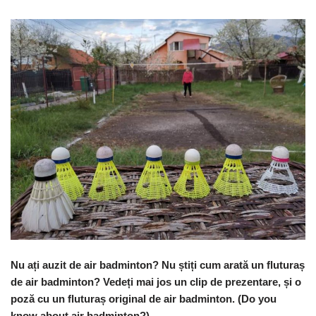
Nu ați auzit de air badminton? Nu știți cum arată un fluturaș
de air badminton? Vedeți mai jos un clip de prezentare, și o
poză cu un fluturaș original de air badminton. (Do you
know about air badminton?)