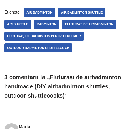
Etichete:
AIR BADMINTON
AIR BADMINTON SHUTTLE
ARI SHUTTLE
BADMINTON
FLUTURAS DE AIRBADMINTON
FLUTURAȘ DE BADMINTON PENTRU EXTERIOR
OUTDOOR BADMINTON SHUTTLECOCK
3 comentarii la „Fluturași de airbadminton
handmade (DIY airbadminton shuttles,
outdoor shuttlecocks)”
Maria