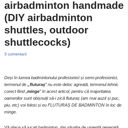
airbadminton handmade
(DIY airbadminton
shuttles, outdoor
shuttlecocks)
3 comentarii
Deși în lumea badmintonului profesionist și semi-profesionist,
termenul de
„fluturaș
” nu este deloc agreată, termenul tehnic
corect fiind „
minge
” în acest articol, pentru că majoritatea
oamenilor sunt obișnuiți să-i zică fluturaș (am mai auzit și puc,
piu, etc) voi folosi și eu FLUTURAȘ DE BADMINTON în loc de
minge.
Vă place să jucați badminton, dar situația de urgență generată