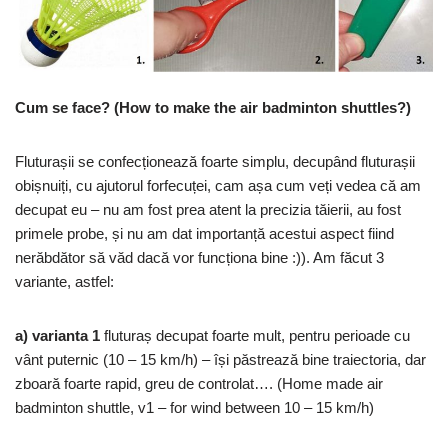
Cum se face? (How to make the air badminton shuttles?)
Fluturașii se confecționează foarte simplu, decupând fluturașii
obișnuiți, cu ajutorul forfecuței, cam așa cum veți vedea că am
decupat eu – nu am fost prea atent la precizia tăierii, au fost
primele probe, și nu am dat importanță acestui aspect fiind
nerăbdător să văd dacă vor funcționa bine :)). Am făcut 3
variante, astfel:
a) varianta 1
fluturaș decupat foarte mult, pentru perioade cu
vânt puternic (10 – 15 km/h) – își păstrează bine traiectoria, dar
zboară foarte rapid, greu de controlat…. (Home made air
badminton shuttle, v1 – for wind between 10 – 15 km/h)