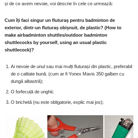
și de ce avem nevoie, voi descrie în cele ce urmează:
Cum îți faci singur un fluturaș pentru badminton de
exterior, dintr-un fluturaș obișnuit, de plastic? (How to
make airbadminton shuttles/outdoor badminton
shuttlecocks by yourself, using an usual plastic
shuttlecock)?
Ai nevoie de unul sau mai mulți fluturași din plastic, preferabil
de o calitate bună. (cum ar fi Yonex Mavis 350 galben cu
dungă albastră);
O forfecuță de unghii;
O brichetă (nu este obligatorie, explic mai jos);