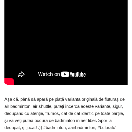
Așa că, până să apară pe piață varianta originală de fluturaș de
air badminton, air shuttle, puteți încerca aceste variante, sigur,
decupând cu atenție, frumos, cât de cât identic pe toate părțile,
și vă veți putea bucura de badminton în aer liber. Spor la
decupat, și jucat! :)) #badminton; #airbadminton; #bclprafu’