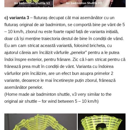
c) varianta 3
– fluturaș decupat cât mai asemănător cu un
fluturaș original de air badminton, se comportă bine pe vânt de 5
– 10 km/h, zborul nu este foarte rapid față de varianta inițială,
doar că își menține traiectoria destul de bine în condiții de vând.
Eu am cam stricat această variantă, folosind bricheta, cu
ajutorul căreia am încălzit vârfurile „penelor” pentru a le putea
îndoi înspre exterior, pentru frânare. Zic că l-am stricat pentru că
frânează prea mult în condiții de vânt. Varianta cu îndoirea
vârfurilor prin încălzire, are un efect bun asupra primelor 2
variante, deoarece le mai încetinește puțin zborul, frânează
asemănător penelor.
(Home made air badminton shuttle, v3 very similar to the
original air shuttle – for wind between 5 – 10 km/h)