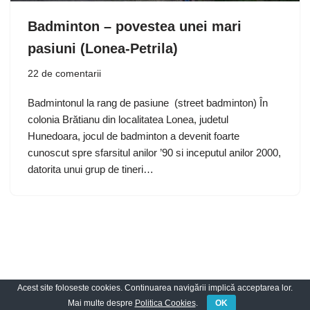
Badminton – povestea unei mari
pasiuni (Lonea-Petrila)
22 de comentarii
Badmintonul la rang de pasiune (street badminton) În
colonia Brătianu din localitatea Lonea, judetul
Hunedoara, jocul de badminton a devenit foarte
cunoscut spre sfarsitul anilor ’90 si inceputul anilor 2000,
datorita unui grup de tineri…
Acest site foloseste cookies. Continuarea navigării implică acceptarea lor.
Neve
| Propulsată de
WordPress
Mai multe despre
Politica Cookies
.
OK