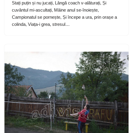
Stați puțin și nu jucați, Lângă coach v-alăturați, Și
cuvântul mi-ascultați, Mâine anul se-înoiește,
Campionatul se pornește, Și începe a ura, prin orașe a
colinda, Viața-i grea, stresul…