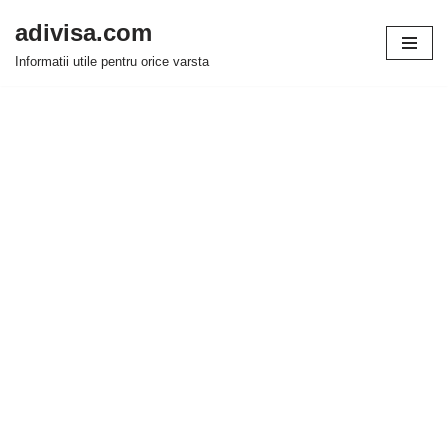
adivisa.com
Sari
Informatii utile pentru orice varsta
la
conținut