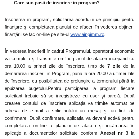
Care sun pasii de inscriere in program?
Înscrierea în program, solicitarea acordului de principiu pentru
finanţare şi completarea planului de afaceri în vederea obţinerii
finanţării se fac on-line pe site-ul
www.aippimm.ro
.
În vederea înscrierii în cadrul Programului,
operatorul economic
va completa şi transmite on-line planul de afaceri începând cu
ora 10.00 a primei zile de înscriere, timp de
7 zile
de la
demararea înscrierii în Program, până la ora 20.00 a ultimei zile
de înscriere, cu posibilitatea de prelungire a termenului până la
epuizarea bugetului.Pentru participarea la program fiecare
solicitant trebuie să se înregistreze cu user şi parolă. După
crearea contului de înscriere aplicaţia va trimite automat pe
adresa de e-mail a solicitantului un mesaj şi un link de
confirmare. După confirmare, aplicaţia va deveni activă pentru
completarea on-line a planului de afaceri şi încărcarea în
aplicaţie a documentelor solicitate conform
Anexei nr
3
la