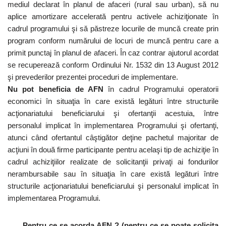
mediul declarat în planul de afaceri (rural sau urban), să nu
aplice amortizare accelerată pentru activele achiziţionate în
cadrul programului şi să păstreze locurile de muncă create prin
program conform numărului de locuri de muncă pentru care a
primit punctaj în planul de afaceri. În caz contrar ajutorul acordat
se recuperează conform Ordinului Nr. 1532 din 13 August 2012
şi prevederilor prezentei proceduri de implementare.
Nu pot beneficia de AFN
în cadrul Programului operatorii
economici în situaţia în care există legături între structurile
acţionariatului beneficiarului şi ofertanţii acestuia, între
personalul implicat în implementarea Programului şi ofertanţi,
atunci când ofertantul câştigător deţine pachetul majoritar de
acţiuni în două firme participante pentru acelaşi tip de achiziţie în
cadrul achiziţiilor realizate de solicitanţii privaţi ai fondurilor
nerambursabile sau în situaţia în care există legături între
structurile acţionariatului beneficiarului şi personalul implicat în
implementarea Programului.
Pentru ce se acorda AFN ? (pentru ce se poate solicita