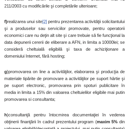
211/2003 cu modificările şi completările ulterioare;
f)
realizarea unui site
[2]
pentru prezentarea activităţii solicitantului
şi a produselor sau serviciilor promovate, pentru operatorii
economici care nu deţin alt site şi care trebuie să fie funcţional la
data depunerii cererii de eliberare a AFN, in limita a 10000lei; se
consideră cheltuială eligibilă şi taxa de achiziţionare a
domeniului Internet, fără hosting;
g
)promovarea on line a activităţilor, elaborarea şi producţia de
materiale tipărite de promovare a activităţilor pe suport hârtie şi
pe suport electronic, promovarea prin spoturi publicitare în
media in limita a 15% din valoarea cheltuielilor eligibile mai putin
promovarea si consultanta;
h
)consultanţă pentru întocmirea documentaţiei în vederea
obţinerii finanţării în cadrul prezentului program (
maxim 5%
din
valoarea eligibilă/decontată a proiectului, mai puţin consultanţa)