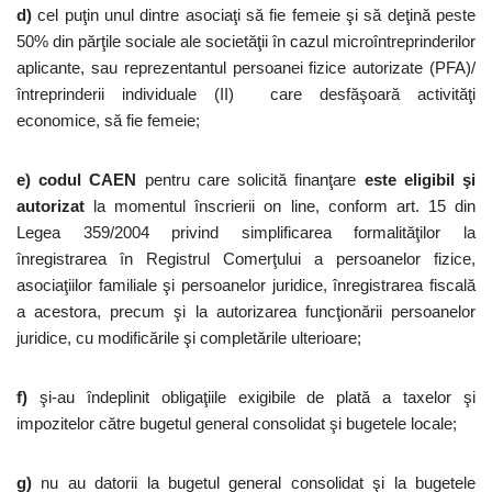
d)
cel puţin unul dintre asociaţi să fie femeie şi să deţină peste
50% din părţile sociale ale societăţii în cazul microîntreprinderilor
aplicante, sau reprezentantul persoanei fizice autorizate (PFA)/
întreprinderii individuale (II) care desfăşoară activităţi
economice, să fie femeie;
e)
codul CAEN
pentru care solicită finanţare
este eligibil şi
autorizat
la momentul înscrierii on line, conform art. 15 din
Legea 359/2004 privind simplificarea formalităţilor la
înregistrarea în Registrul Comerţului a persoanelor fizice,
asociaţiilor familiale şi persoanelor juridice, înregistrarea fiscală
a acestora, precum şi la autorizarea funcţionării persoanelor
juridice, cu modificările şi completările ulterioare;
f)
şi-au îndeplinit obligaţiile exigibile de plată a taxelor şi
impozitelor către bugetul general consolidat şi bugetele locale;
g)
nu au datorii la bugetul general consolidat şi la bugetele