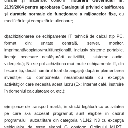
umane şi materiale, conform
Hotărârii Guvernului nr.
2139/2004 pentru aprobarea Catalogului privind clasificarea
şi duratele normale de funcţionare a mijloacelor fixe,
cu
modificările şi completările ulterioare;
d
)achiziţionarea de echipamente IT, tehnică de calcul (tip PC,
format din: unitate centrală, server, monitor,
imprimantă/copiator/multifuncţională, inclusiv sisteme portabile,
licenţe necesare desfăşurării activităţii, sisteme audio-
video,etc.); Nu se pot achiziţiona mai multe echipamente IT, din
fiecare tip, decât numărul total de angajaţi după implementarea
investiţiei cu componentă nerambursabilă cu excepţia
activităţilor care necesită acest lucru (Ex: Internet café, instruire
în domeniul calculatoarelor, etc.);
e
)mijloace de transport marfă, în strictă legătură cu activitatea
pe care s-a accesat programul; sunt eligibile în cadrul
programului autoutilitare din categoria N1,N2, N3 cu excepţia
vehiculelor de teren simbol G conform Ordinului MLPTL