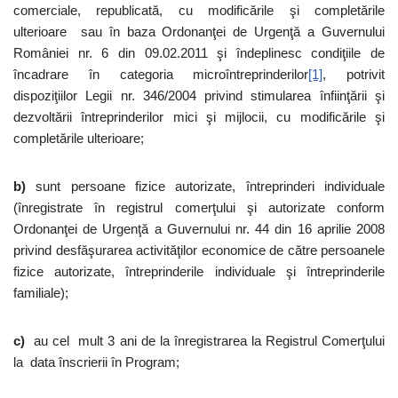
comerciale, republicată, cu modificările şi completările
ulterioare sau în baza Ordonanţei de Urgenţă a Guvernului
României nr. 6 din 09.02.2011 şi îndeplinesc condiţiile de
încadrare în categoria microîntreprinderilor
[1]
, potrivit
dispoziţiilor Legii nr. 346/2004 privind stimularea înfiinţării şi
dezvoltării întreprinderilor mici şi mijlocii, cu modificările şi
completările ulterioare;
b)
sunt persoane fizice autorizate, întreprinderi individuale
(înregistrate în registrul comerţului şi autorizate conform
Ordonanţei de Urgenţă a Guvernului nr. 44 din 16 aprilie 2008
privind desfăşurarea activităţilor economice de către persoanele
fizice autorizate, întreprinderile individuale şi întreprinderile
familiale);
c)
au cel mult 3 ani de la înregistrarea la Registrul Comerţului
la data înscrierii în Program;