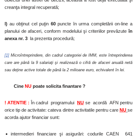
creanţa integral recuperată;
l)
au obţinut cel puţin
60
puncte în urma completării on-line a
planului de afaceri, conform modelului şi criteriilor prevăzute
în
anexa nr. 3
la prezenta procedură;
[1]
Microîntreprindere, din cadrul categoriei de IMM, este întreprinderea
care are până la 9 salariaţi şi realizează o cifră de afaceri anuală netă
sau deţine active totale de până la 2 milioane euro, echivalent în lei.
Cine
NU
poate solicita finantare ?
! ATENTIE :
În cadrul programului
NU
se acordă AFN pentru
orice tip de activitate: cateva dintre activitatile pentru care
NU
se
acorda ajutor financiar sunt:
intermedieri financiare şi asigurări: codurile CAEN 641