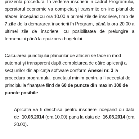
prezenta procedură. În vederea înscrierii în cadrul Programului,
operatorul economic va completa şi transmite on-line planul de
afaceri începând cu ora 10.00 a primei zile de înscriere, timp de
7 zile
de la demararea înscrierii în Program, până la ora 20.00 a
ultimei zile de înscriere, cu posibilitatea de prelungire a
termenului până la epuizarea bugetului.
Calcularea punctajului planurilor de afaceri
se face în mod
automat şi transparent după completarea de către aplicanţi a
secţiunilor din aplicaţia software conform
Anexei nr. 3
la
procedura programului, punctajul minim pentru a fi acceptat de
principiu la finanţare fiind de
60 de puncte
din maxim 100 de
puncte posibile.
Aplicatia va fi deschisa pentru inscriere incepand cu data
de
10.03.2014
(ora 10.00) pana la data de
16.03.2014
(ora
20.00).