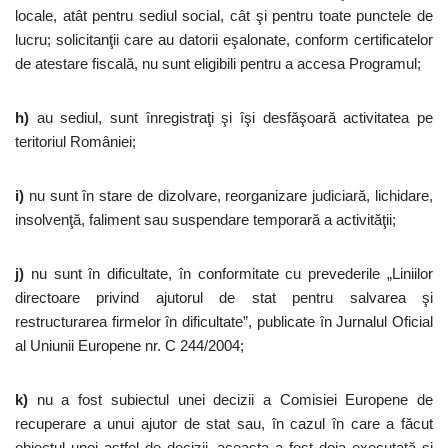
locale, atât pentru sediul social, cât şi pentru toate punctele de
lucru; solicitanţii care au datorii eşalonate, conform certificatelor
de atestare fiscală, nu sunt eligibili pentru a accesa Programul;
h)
au sediul, sunt înregistraţi şi îşi desfăşoară activitatea pe
teritoriul României;
i)
nu sunt în stare de dizolvare, reorganizare judiciară, lichidare,
insolvenţă, faliment sau suspendare temporară a activităţii;
j)
nu sunt în dificultate, în conformitate cu prevederile „Liniilor
directoare privind ajutorul de stat pentru salvarea şi
restructurarea firmelor în dificultate”, publicate în Jurnalul Oficial
al Uniunii Europene nr. C 244/2004;
k)
nu a fost subiectul unei decizii a Comisiei Europene de
recuperare a unui ajutor de stat sau, în cazul în care a făcut
obiectul unei astfel de decizii, aceasta a fost deja executată şi