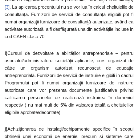
[3]
. La aplicarea procentului nu se vor lua în calcul cheltuielile de
consultanţa. Furnizorii de servicii de consultanţă eligibili pot fi
numai organizaţii furnizoare de consultanţă autorizate, având ca
activitate autorizată a fi desfăşurată una din activităţile incluse in
cod CAEN clasa 70.
i)
Cursuri de dezvoltare a abilităţilor antreprenoriale – pentru
asociatul/administratorul societăţii aplicante, curs organizat de
către un organism autorizat recunoscut de educaţie
antreprenorială. Furnizorii de servicii de instruire eligibili în cadrul
Programului pot fi numai organizaţii furnizoare de instruire
autorizate care vor prezenta documente justificative privind
calificarea persoanelor ce realizează instruirea în domeniul
respectiv ( nu mai mult de
5%
din valoarea totală a cheltuielilor
eligibile aprobate/decontate);
j)
Achiziţionarea de instalaţii/echipamente specifice în scopul
obţinerii unei economii de energie, precum şi sisteme care