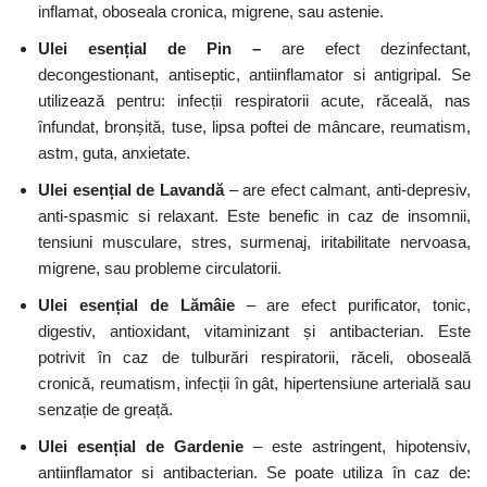
inflamat, oboseala cronica, migrene, sau astenie.
Ulei esențial de Pin –
are efect dezinfectant,
decongestionant, antiseptic, antiinflamator si antigripal. Se
utilizează pentru: infecții respiratorii acute, răceală, nas
înfundat, bronșită, tuse, lipsa poftei de mâncare, reumatism,
astm, guta, anxietate.
Ulei esențial de Lavandă
– are efect calmant, anti-depresiv,
anti-spasmic si relaxant. Este benefic in caz de insomnii,
tensiuni musculare, stres, surmenaj, iritabilitate nervoasa,
migrene, sau probleme circulatorii.
Ulei esențial de Lămâie
– are efect purificator, tonic,
digestiv, antioxidant, vitaminizant și antibacterian. Este
potrivit în caz de tulburări respiratorii, răceli, oboseală
cronică, reumatism, infecții în gât, hipertensiune arterială sau
senzație de greață.
Ulei esențial de Gardenie
– este astringent, hipotensiv,
antiinflamator si antibacterian. Se poate utiliza în caz de: