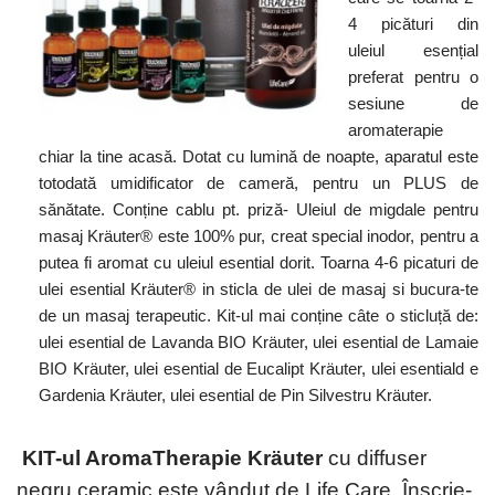
4 picături din
uleiul esențial
preferat pentru o
sesiune de
aromaterapie
chiar la tine acasă. Dotat cu lumină de noapte, aparatul este
totodată umidificator de cameră, pentru un PLUS de
sănătate. Conține cablu pt. priză- Uleiul de migdale pentru
masaj Kräuter® este 100% pur, creat special inodor, pentru a
putea fi aromat cu uleiul esential dorit. Toarna 4-6 picaturi de
ulei esential Kräuter® in sticla de ulei de masaj si bucura-te
de un masaj terapeutic. Kit-ul mai conține câte o sticluță de:
ulei esential de Lavanda BIO Kräuter, ulei esential de Lamaie
BIO Kräuter, ulei esential de Eucalipt Kräuter, ulei esentiald e
Gardenia Kräuter, ulei esential de Pin Silvestru Kräuter.
KIT-ul AromaTherapie Kräuter
cu diffuser
negru ceramic este vândut de Life Care. Înscrie-