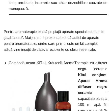
icter, anxietate, insomnie sau chiar dezechilibre cauzate de
menopauză.
Pentru aromaterapie există pe piață aparate speciale denumite
și „difusere”. Mai jos sunt prezentate două astfel de aparate
pentru aromaterapie, dintre care primul este un kit complet,
adică vine însoțit de câteva recipiente cu uleiuri esențiale.
Comandă acum KIT-ul Kräuter® AromaTherapie cu diffuser
negru ceramic
Kitul conține
:-
Aparat Aroma
diffuser negru
ceramic
–
capacitate pana la
100 ml apă, în
care se toarnă 2-