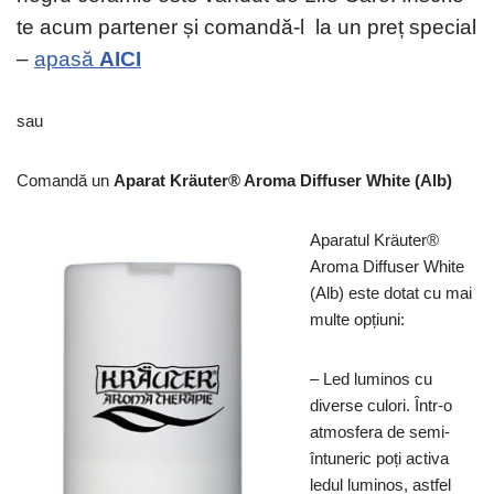
te acum partener și comandă-l la un preț special
–
apasă
AICI
sau
Comandă un
Aparat Kräuter® Aroma Diffuser White (Alb)
Aparatul Kräuter®
Aroma Diffuser White
(Alb) este dotat cu mai
multe opțiuni:
– Led luminos cu
diverse culori. Într-o
atmosfera de semi-
întuneric poți activa
ledul luminos, astfel