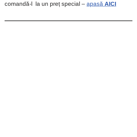
comandă-l la un preț special –
apasă
AICI