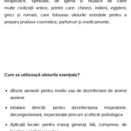
terapeutice, spirituale, de igienă și ritualice de către
multe civilizații antice, printre care: chinezi, indieni, egipteni,
greci și romani, care foloseau uleiurile esențiale pentru a
prepara produse cosmetice, parfumuri și medicamente.
Cum se utilizează uleiurile esențiale?
difuzie aeriană: pentru mediu sau de dezinfectare de arome
aeriene
inhalare directă: pentru dezinfectarea respiratorie,
decongestionant, expectorație precum și efecte psihologice
Aplicații locale: pentru masaj general, băi, comprese, de