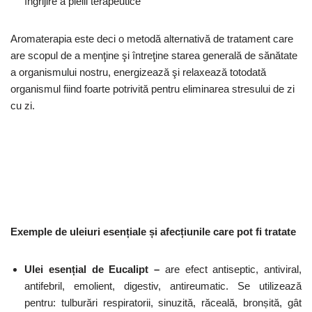
îngrijire a pielii terapeutice
Aromaterapia este deci o metodă alternativă de tratament care
are scopul de a menţine şi întreţine starea generală de sănătate
a organismului nostru, energizează şi relaxează totodată
organismul fiind foarte potrivită pentru eliminarea stresului de zi
cu zi.
Exemple de uleiuri esențiale și afecțiunile care pot fi tratate
Ulei esențial de Eucalipt –
are efect antiseptic, antiviral,
antifebril, emolient, digestiv, antireumatic. Se utilizează
pentru: tulburări respiratorii, sinuzită, răceală, bronșită, gât