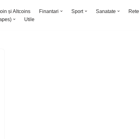
oin și Altcoins
Finantari
Sport
Sanatate
Rete
apes)
Utile