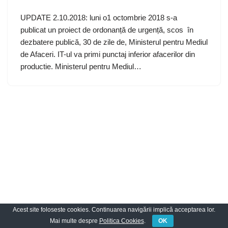
UPDATE 2.10.2018: luni o1 octombrie 2018 s-a
publicat un proiect de ordonanță de urgență, scos în
dezbatere publică, 30 de zile de, Ministerul pentru Mediul
de Afaceri. IT-ul va primi punctaj inferior afacerilor din
productie. Ministerul pentru Mediul…
Acest site foloseste cookies. Continuarea navigării implică acceptarea lor.
Neve
| Propulsată de
WordPress
Mai multe despre
Politica Cookies
.
OK