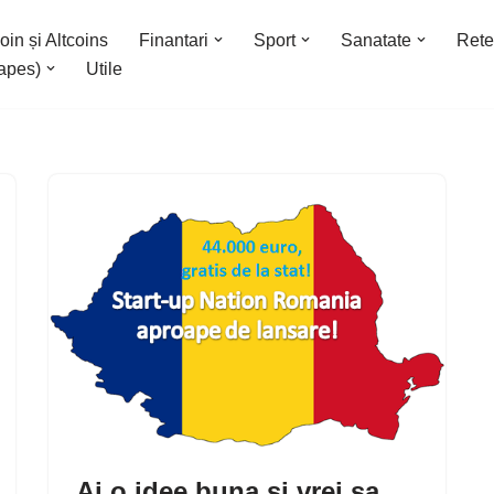
oin și Altcoins
Finantari
Sport
Sanatate
Rete
apes)
Utile
Ai o idee buna si vrei sa