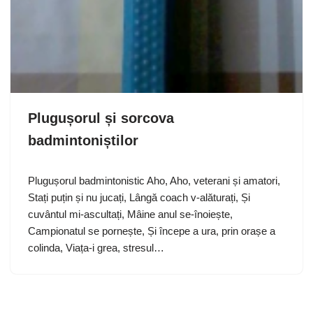
Plugușorul și sorcova
badmintoniștilor
Plugușorul badmintonistic Aho, Aho, veterani și amatori,
Stați puțin și nu jucați, Lângă coach v-alăturați, Și
cuvântul mi-ascultați, Mâine anul se-înoiește,
Campionatul se pornește, Și începe a ura, prin orașe a
colinda, Viața-i grea, stresul…