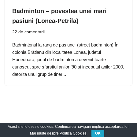
Badminton – povestea unei mari
pasiuni (Lonea-Petrila)
22 de comentarii
Badmintonul la rang de pasiune (street badminton) În
colonia Brătianu din localitatea Lonea, judetul
Hunedoara, jocul de badminton a devenit foarte
cunoscut spre sfarsitul anilor ’90 si inceputul anilor 2000,
datorita unui grup de tineri…
Acest site foloseste cookies. Continuarea navigării implică acceptarea lor.
Neve
| Propulsată de
WordPress
Mai multe despre
Politica Cookies
.
OK