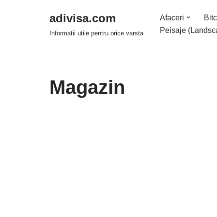
adivisa.com
Afaceri
Bitc
Sari
Peisaje (Landsc
Informatii utile pentru orice varsta
la
conținut
Magazin