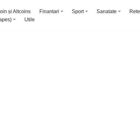
oin și Altcoins
Finantari
Sport
Sanatate
Rete
apes)
Utile