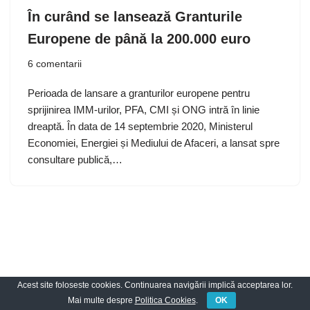
În curând se lansează Granturile
Europene de până la 200.000 euro
6 comentarii
Perioada de lansare a granturilor europene pentru
sprijinirea IMM-urilor, PFA, CMI și ONG intră în linie
dreaptă. În data de 14 septembrie 2020, Ministerul
Economiei, Energiei și Mediului de Afaceri, a lansat spre
consultare publică,…
Acest site foloseste cookies. Continuarea navigării implică acceptarea lor.
Neve
| Propulsată de
WordPress
Mai multe despre
Politica Cookies
.
OK